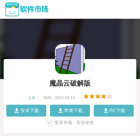
魔晶云破解版
工具
|
时间：2024-08-15
|
安卓下载
苹果下载
PC下载
安卓市场，安全绿色