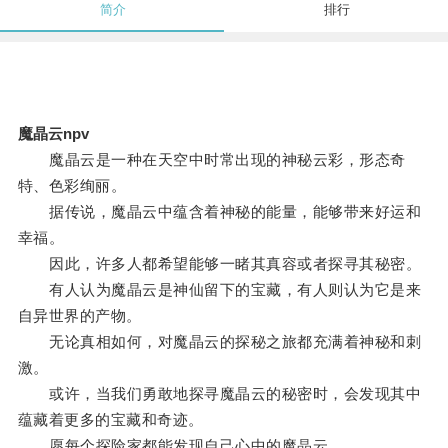
简介
排行
魔晶云npv
魔晶云是一种在天空中时常出现的神秘云彩，形态奇
特、色彩绚丽。
据传说，魔晶云中蕴含着神秘的能量，能够带来好运和
幸福。
因此，许多人都希望能够一睹其真容或者探寻其秘密。
有人认为魔晶云是神仙留下的宝藏，有人则认为它是来
自异世界的产物。
无论真相如何，对魔晶云的探秘之旅都充满着神秘和刺
激。
或许，当我们勇敢地探寻魔晶云的秘密时，会发现其中
蕴藏着更多的宝藏和奇迹。
愿每个探险家都能发现自己心中的魔晶云。