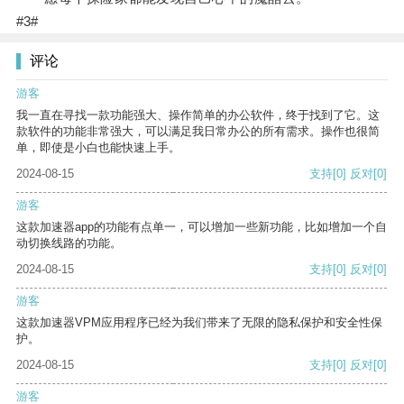
#3#
评论
游客
我一直在寻找一款功能强大、操作简单的办公软件，终于找到了它。这
款软件的功能非常强大，可以满足我日常办公的所有需求。操作也很简
单，即使是小白也能快速上手。
2024-08-15
支持
[0]
反对
[0]
游客
这款加速器app的功能有点单一，可以增加一些新功能，比如增加一个自
动切换线路的功能。
2024-08-15
支持
[0]
反对
[0]
游客
这款加速器VPM应用程序已经为我们带来了无限的隐私保护和安全性保
护。
2024-08-15
支持
[0]
反对
[0]
游客