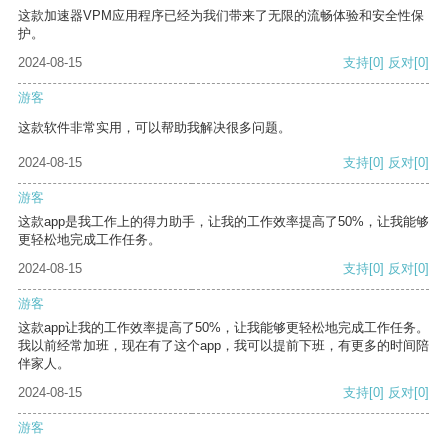
这款加速器VPM应用程序已经为我们带来了无限的流畅体验和安全性保
护。
2024-08-15
支持
[0]
反对
[0]
游客
这款软件非常实用，可以帮助我解决很多问题。
2024-08-15
支持
[0]
反对
[0]
游客
这款app是我工作上的得力助手，让我的工作效率提高了50%，让我能够
更轻松地完成工作任务。
2024-08-15
支持
[0]
反对
[0]
游客
这款app让我的工作效率提高了50%，让我能够更轻松地完成工作任务。
我以前经常加班，现在有了这个app，我可以提前下班，有更多的时间陪
伴家人。
2024-08-15
支持
[0]
反对
[0]
游客