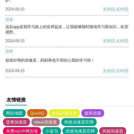
护。
2024-08-15
支持
[0]
反对
[0]
游客
这款app是我学习路上的良师益友，让我能够随时随地学习新知识，拓宽
视野。
2024-08-15
支持
[0]
反对
[0]
游客
超级好用的加速器，妈妈再也不用担心我的学习啦！
2024-08-15
支持
[0]
反对
[0]
友情链接
网站地图
QuickQ
旋风加速度器
旋风加速
坚果加速器
tiktok加速器
狗急加速器官网
免费vqn外网加速
小蓝鸟
优途加速器官网
风驰加速器