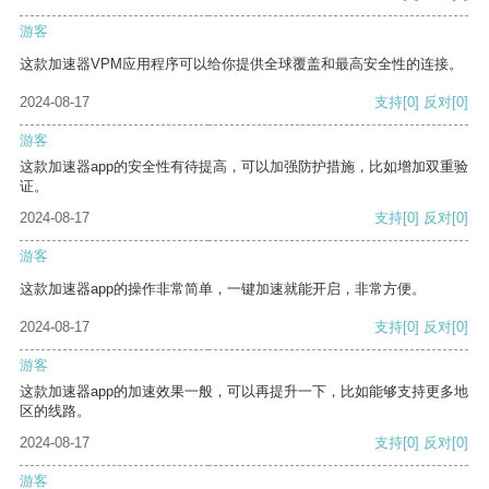
游客
这款加速器VPM应用程序可以给你提供全球覆盖和最高安全性的连接。
2024-08-17
支持
[0]
反对
[0]
游客
这款加速器app的安全性有待提高，可以加强防护措施，比如增加双重验
证。
2024-08-17
支持
[0]
反对
[0]
游客
这款加速器app的操作非常简单，一键加速就能开启，非常方便。
2024-08-17
支持
[0]
反对
[0]
游客
这款加速器app的加速效果一般，可以再提升一下，比如能够支持更多地
区的线路。
2024-08-17
支持
[0]
反对
[0]
游客