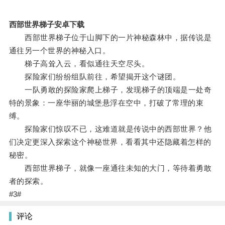
西部世界梯子安卓下载
西部世界梯子位于山脚下的一片神秘森林中，据传说是
通往另一个世界的神秘入口。
梯子高耸入云，看似通往天空尽头。
探险家们纷纷组队前往，希望揭开这个谜团。
一队勇敢的探险家爬上梯子，发现梯子的顶端是一处奇
特的景象：一座华丽的城堡悬浮在空中，打破了常理的束
缚。
探险家们惊叹不已，这难道就是传说中的西部世界？他
们决定更深入探索这个神秘世界，看看其中还隐藏着怎样的
秘密。
西部世界梯子，就像一座通往未知的大门，等待着勇敢
者的探索。
#3#
评论