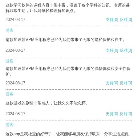
这款学习软件的课程内容非常丰富，涵盖了各个学科的知识。老师的讲
解非常生动，让我能够轻松理解知识点。
2024-08-17
支持
[0]
反对
[0]
游客
这款加速器VPM应用程序已经为我们带来了无限的隐私保护和自由。
2024-08-17
支持
[0]
反对
[0]
游客
这款加速器VPM应用程序已经为我们带来了无限的流畅体验和安全性保
护。
2024-08-17
支持
[0]
反对
[0]
游客
这款游戏的剧情非常感人，让我久久不能忘怀。
2024-08-17
支持
[0]
反对
[0]
游客
这款app是我社交的好帮手，让我能够与朋友保持联系，分享生活点滴。