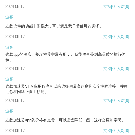
2024-08-17
支持
[0]
反对
[0]
游客
这款软件的功能非常强大，可以满足我日常使用的需求。
2024-08-17
支持
[0]
反对
[0]
游客
这款app的酒店、餐厅推荐非常有用，让我能够享受到高品质的旅行体
验。
2024-08-17
支持
[0]
反对
[0]
游客
这款加速器VPM应用程序可以给你提供最高速度和安全性的连接，并帮
助你在网络上自由移动。
2024-08-17
支持
[0]
反对
[0]
游客
这款加速器app的价格有点贵，可以适当降低一些，这样会更加亲民。
2024-08-17
支持
[0]
反对
[0]