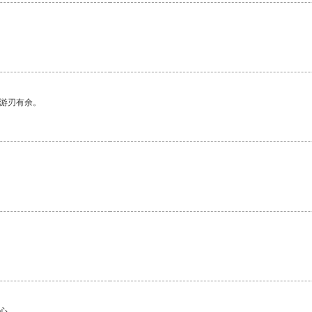
中游刃有余。
。
心。