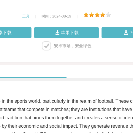
工具
|
时间：2024-08-19
|
卓下载
苹果下载
安卓市场，安全绿色
e in the sports world, particularly in the realm of football. Thes
t teams that compete in matches; they are institutions that have
d tradition that binds them together and creates a sense of iden
so by their economic and social impact. They generate revenue t