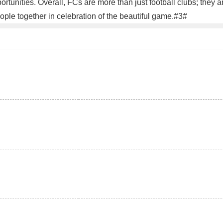
unities. Overall, FCs are more than just football clubs; they are
ople together in celebration of the beautiful game.#3#