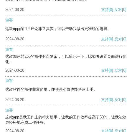
2024-08-20
支持
[0]
反对
[0]
游客
这款app的用户评论非常真实，可以帮助我做出更准确的选择。
2024-08-20
支持
[0]
反对
[0]
游客
这款加速器app的操作有点复杂，可以简化一下，比如将设置页面进行优
化。
2024-08-20
支持
[0]
反对
[0]
游客
这款软件的操作非常简单，即使是小白也能快速上手。
2024-08-20
支持
[0]
反对
[0]
游客
这款app是我工作上的得力助手，让我的工作效率提高了50%，让我能够
更轻松地完成工作任务。
2024-08-20
支持
[0]
反对
[0]