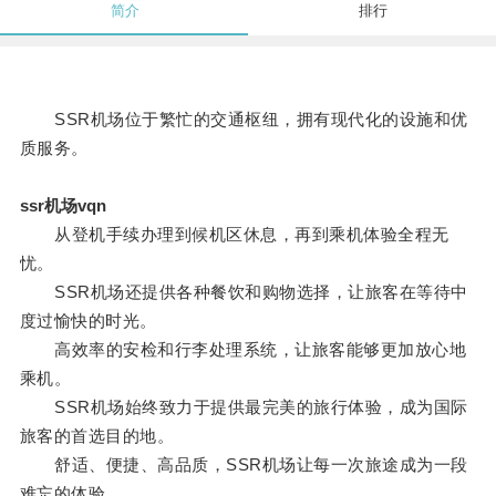
简介
排行
SSR机场位于繁忙的交通枢纽，拥有现代化的设施和优
质服务。
ssr机场vqn
从登机手续办理到候机区休息，再到乘机体验全程无
忧。
SSR机场还提供各种餐饮和购物选择，让旅客在等待中
度过愉快的时光。
高效率的安检和行李处理系统，让旅客能够更加放心地
乘机。
SSR机场始终致力于提供最完美的旅行体验，成为国际
旅客的首选目的地。
舒适、便捷、高品质，SSR机场让每一次旅途成为一段
难忘的体验。