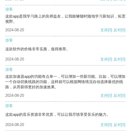
游客
这款app是我学习路上的良师益友，让我能够随时随地学习新知识，拓宽
视野。
2024-08-20
支持
[0]
反对
[0]
游客
这款软件的价格非常实惠，值得推荐。
2024-08-20
支持
[0]
反对
[0]
游客
这款加速器app的功能有点单一，可以增加一些新功能。比如，可以增加
一个自动切换线路的功能，这样就可以根据网络情况自动选择最优的线
路，从而获得更好的加速效果。
2024-08-20
支持
[0]
反对
[0]
游客
这款app的音乐资源非常优质，可以让我尽情享受音乐的魅力。
2024-08-20
支持
[0]
反对
[0]