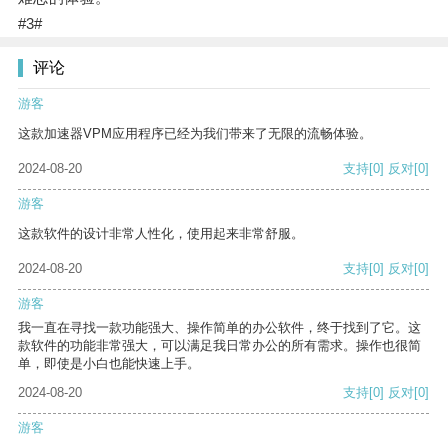
#3#
评论
游客
这款加速器VPM应用程序已经为我们带来了无限的流畅体验。
2024-08-20
支持
[0]
反对
[0]
游客
这款软件的设计非常人性化，使用起来非常舒服。
2024-08-20
支持
[0]
反对
[0]
游客
我一直在寻找一款功能强大、操作简单的办公软件，终于找到了它。这
款软件的功能非常强大，可以满足我日常办公的所有需求。操作也很简
单，即使是小白也能快速上手。
2024-08-20
支持
[0]
反对
[0]
游客