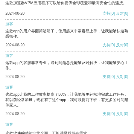
这款加速器VPM应用程序可以给你提供全球覆盖和最高安全性的连接。
2024-08-20
支持
[0]
反对
[0]
游客
这款app的用户界面简洁明了，使用起来非常容易上手，让我能够快速熟
悉操作。
2024-08-20
支持
[0]
反对
[0]
游客
这款app的客服非常专业，遇到问题总是能够及时解决，让我能够安心工
作。
2024-08-20
支持
[0]
反对
[0]
游客
这款app让我的工作效率提高了50%，让我能够更轻松地完成工作任务。
我以前经常加班，现在有了这个app，我可以提前下班，有更多的时间陪
伴家人。
2024-08-20
支持
[0]
反对
[0]
游客
这款软件的功能非常全面，可以满足我所有需求。