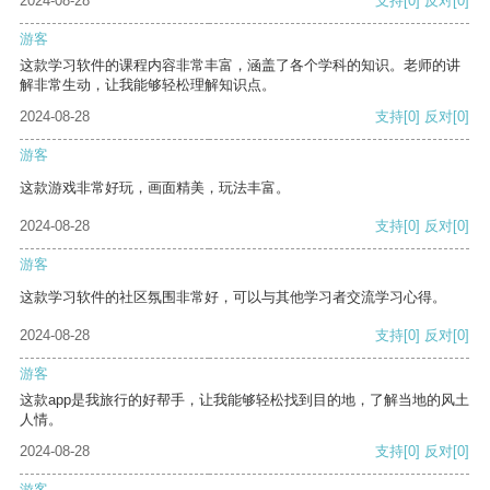
2024-08-28
支持
[0]
反对
[0]
游客
这款学习软件的课程内容非常丰富，涵盖了各个学科的知识。老师的讲
解非常生动，让我能够轻松理解知识点。
2024-08-28
支持
[0]
反对
[0]
游客
这款游戏非常好玩，画面精美，玩法丰富。
2024-08-28
支持
[0]
反对
[0]
游客
这款学习软件的社区氛围非常好，可以与其他学习者交流学习心得。
2024-08-28
支持
[0]
反对
[0]
游客
这款app是我旅行的好帮手，让我能够轻松找到目的地，了解当地的风土
人情。
2024-08-28
支持
[0]
反对
[0]
游客