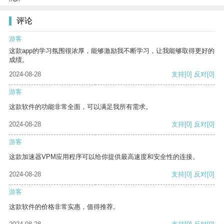
评论
游客
这款app的学习氛围很浓厚，能够激励我不断学习，让我能够取得更好的
成绩。
2024-08-28
支持
[0]
反对
[0]
游客
这款软件的功能非常全面，可以满足我所有需求。
2024-08-28
支持
[0]
反对
[0]
游客
这款加速器VPM应用程序可以给你提供最高速度和安全性的连接。
2024-08-28
支持
[0]
反对
[0]
游客
这款软件的价格非常实惠，值得推荐。