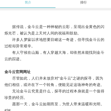
简介
排行
据传说，金斗云是一种神秘的云彩，呈现出金黄色的闪
烁光芒，被认为是上天对人间的祝福和鼓励。
许多人梦寐以求地想要目睹这一奇迹，但寻找金斗云的
过程却异常艰辛。
有人守候在山巅，有人穿越大海，却依然未能找到金斗
云的踪迹。
金斗云官网网址
尽管如此，人们并未放弃对“金斗云”之谜的探寻，因为
他们相信，或许在下一个转角，便能见证这场神奇的奇迹。
无论金斗云究竟是什么，探寻的过程本身就是一个值得
珍贵的经历。
愿那一天，金斗云如期而至，为世人带来温暖和光明。
#3#