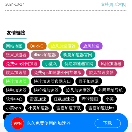
2024-10-17
支持
[0]
反对
[0]
友情链接
网站地图
QuickQ
旋风加速度器
旋风加速
坚果加速器
tiktok加速器
狗急加速器官网
免费vqn外网加速
小蓝鸟
优途加速器官网
风驰加速器
旋风加速器
免费vps加速器外网苹果版
旋风加速度器
快连加速器
快连加速器官网入口
原子加速器
快鸭加速器
快柠檬加速器
旋风加速度器
外网网址导航
软件中心
雷霆加速
狂飙加速器
哔咔漫画
小美
小美vpn
小美加速器
雷霆加速下载
雷霆加速版ins
海鸥加速器下载
海鸥加速度
雷霆加速
永久免费使用的加速器
下载