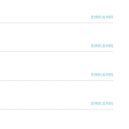
支持
[0]
反对
[0]
支持
[0]
反对
[0]
支持
[0]
反对
[0]
支持
[0]
反对
[0]