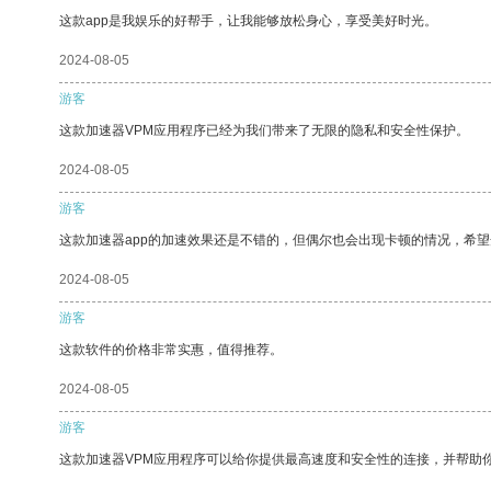
这款app是我娱乐的好帮手，让我能够放松身心，享受美好时光。
2024-08-05
游客
这款加速器VPM应用程序已经为我们带来了无限的隐私和安全性保护。
2024-08-05
游客
这款加速器app的加速效果还是不错的，但偶尔也会出现卡顿的情况，希
2024-08-05
游客
这款软件的价格非常实惠，值得推荐。
2024-08-05
游客
这款加速器VPM应用程序可以给你提供最高速度和安全性的连接，并帮助