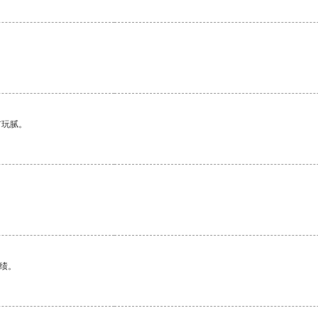
有玩腻。
绩。