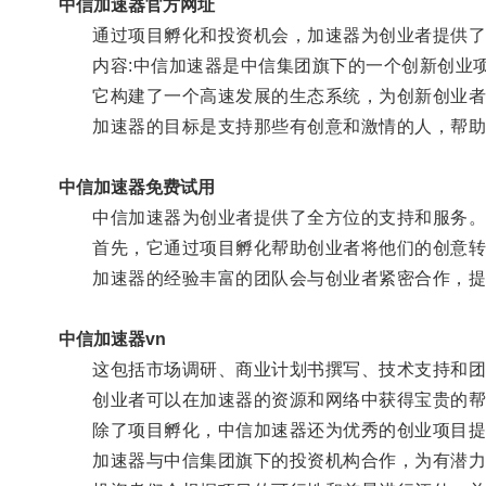
中信加速器官方网址
通过项目孵化和投资机会，加速器为创业者提供了
内容:中信加速器是中信集团旗下的一个创新创业
它构建了一个高速发展的生态系统，为创新创业者
加速器的目标是支持那些有创意和激情的人，帮助
中信加速器免费试用
中信加速器为创业者提供了全方位的支持和服务
首先，它通过项目孵化帮助创业者将他们的创意转
加速器的经验丰富的团队会与创业者紧密合作，提
中信加速器vn
这包括市场调研、商业计划书撰写、技术支持和团
创业者可以在加速器的资源和网络中获得宝贵的帮
除了项目孵化，中信加速器还为优秀的创业项目提
加速器与中信集团旗下的投资机构合作，为有潜力