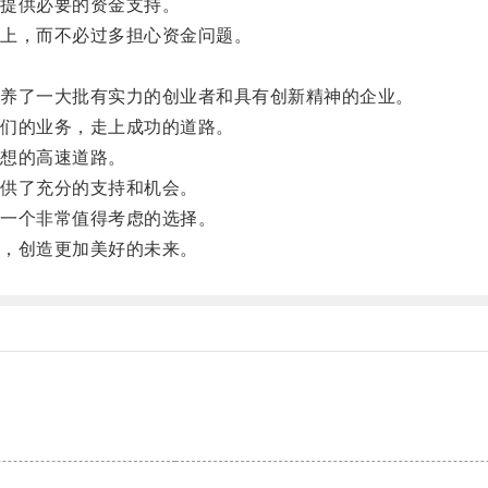
提供必要的资金支持。
上，而不必过多担心资金问题。
养了一大批有实力的创业者和具有创新精神的企业。
们的业务，走上成功的道路。
想的高速道路。
供了充分的支持和机会。
一个非常值得考虑的选择。
，创造更加美好的未来。