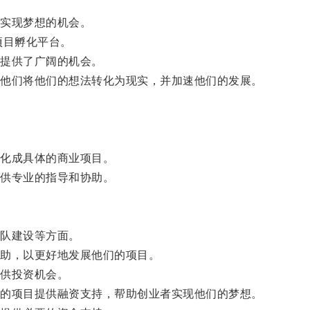
实现梦想的机会。
项目孵化平台。
提供了广阔的机会。
他们将他们的想法转化为现实，并加速他们的发展。
。
化成具体的商业项目。
供专业的指导和协助。
队建设等方面。
助，以更好地发展他们的项目。
供投资机会。
的项目提供融资支持，帮助创业者实现他们的梦想。