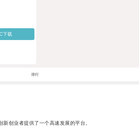
PC下载
排行
器为创新创业者提供了一个高速发展的平台。