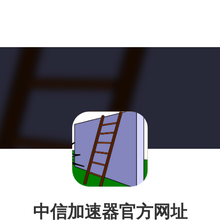
中信加速器官方网址