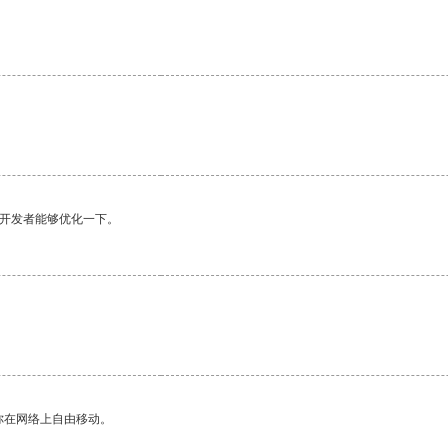
望开发者能够优化一下。
你在网络上自由移动。