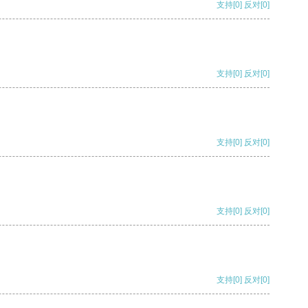
支持
[0]
反对
[0]
支持
[0]
反对
[0]
支持
[0]
反对
[0]
支持
[0]
反对
[0]
支持
[0]
反对
[0]