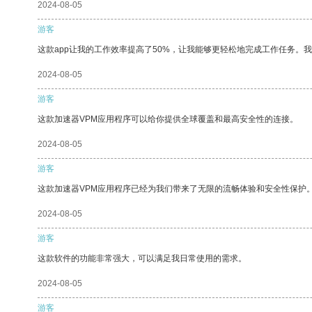
2024-08-05
游客
这款app让我的工作效率提高了50%，让我能够更轻松地完成工作任务。
2024-08-05
游客
这款加速器VPM应用程序可以给你提供全球覆盖和最高安全性的连接。
2024-08-05
游客
这款加速器VPM应用程序已经为我们带来了无限的流畅体验和安全性保护
2024-08-05
游客
这款软件的功能非常强大，可以满足我日常使用的需求。
2024-08-05
游客