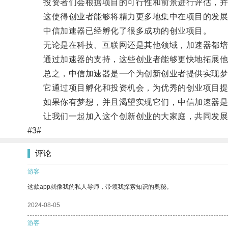
投资者们会根据项目的可行性和前景进行评估，并
这使得创业者能够将精力更多地集中在项目的发展
中信加速器已经孵化了很多成功的创业项目。
无论是在科技、互联网还是其他领域，加速器都培
通过加速器的支持，这些创业者能够更快地拓展他
总之，中信加速器是一个为创新创业者提供实现梦
它通过项目孵化和投资机会，为优秀的创业项目提
如果你有梦想，并且渴望实现它们，中信加速器是
让我们一起加入这个创新创业的大家庭，共同发展
#3#
评论
游客
这款app就像我的私人导师，带领我探索知识的奥秘。
2024-08-05
游客