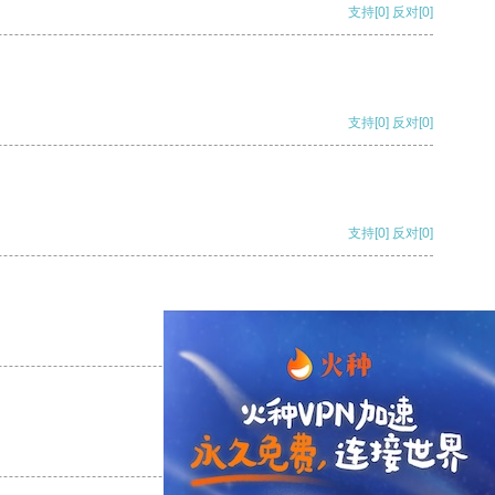
支持
[0]
反对
[0]
支持
[0]
反对
[0]
支持
[0]
反对
[0]
支持
[0]
反对
[0]
支持
[0]
反对
[0]