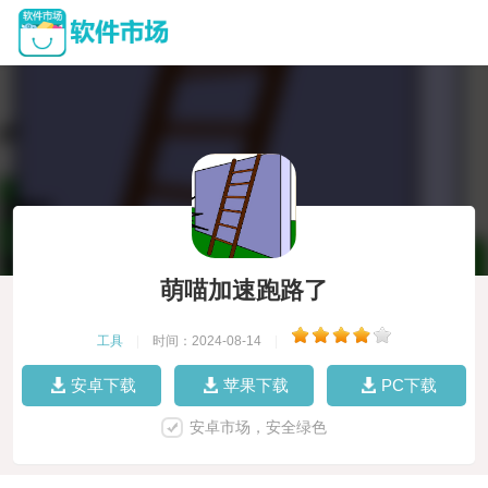
萌喵加速跑路了
工具
|
时间：2024-08-14
|
安卓下载
苹果下载
PC下载
安卓市场，安全绿色